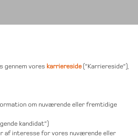
ces gennem vores
karriereside
(”Karriereside”),
nformation om nuværende eller fremtidige
søgende kandidat”)
 er af interesse for vores nuværende eller