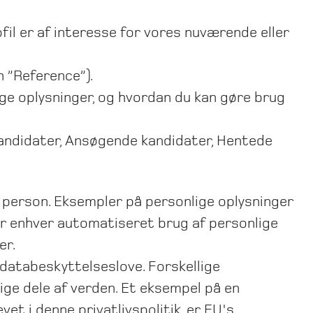
fil er af interesse for vores nuværende eller
 ”Reference”).
lige oplysninger, og hvordan du kan gøre brug
e kandidater, Ansøgende kandidater, Hentede
isk person. Eksempler på personlige oplysninger
er enhver automatiseret brug af personlige
er.
 databeskyttelseslove. Forskellige
ige dele af verden. Et eksempel på en
et i denne privatlivspolitik, er EU's