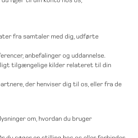
du føjer til din konto hos os,
ter fra samtaler med dig, udførte
ferencer, anbefalinger og uddannelse.
igt tilgængelige kilder relateret til din
tnere, der henviser dig til os, eller fra de
plysninger om, hvordan du bruger
år du søger en stilling hos os eller forbinder