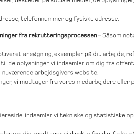
ser, beskeder på sociale medier, de oplysninger, 
dresse, telefonnummer og fysiske adresse.
sninger fra rekrutteringsprocessen
– Såsom nota
tiveret ansøgning, eksempler på dit arbejde, re
til de oplysninger, vi indsamler om dig fra offentl
 din nuværende arbejdsgivers website.
nger, vi modtager fra vores medarbejdere eller par
ereside, indsamler vi tekniske og statistiske o
ler om dig, modtager vi direkte fra dig, f. eks. n