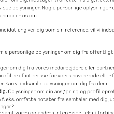
 visse oplysninger. Nogle personlige oplysninger e
u anmoder os om.
ndidat angiver dig som sin reference, vil vi ind
mle personlige oplysninger om dig fra offentligt 
ger om dig fra vores medarbejdere eller partne
rofil er af interesse for vores nuværende eller f
r, kan vi indsamle oplysninger om dig fra dem.
ig.
Oplysninger om din ansøgning og profil opret
 f. eks. omfatte notater fra samtaler med dig, u
inger?
 samt vores og andres interesser, f.eks. i forbin