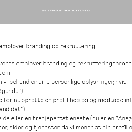
 employer branding og rekruttering
i vores employer branding og rekrutteringspro
stem.
n vi behandler dine personlige oplysninger, hvis:
øgende”)
de for at oprette en profil hos os og modtage i
kandidat”)
eside eller en tredjepartstjeneste (du er en ”An
r, sider og tjenester, da vi mener, at din profil