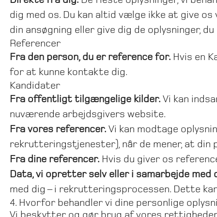
dig med os. Du kan altid vælge ikke at give os
din ansøgning eller give dig de oplysninger, d
Referencer
Fra den person, du er reference for.
Hvis en Ka
for at kunne kontakte dig.
Kandidater
Fra offentligt tilgængelige kilder.
Vi kan indsa
nuværende arbejdsgivers website.
Fra vores referencer.
Vi kan modtage oplysnin
rekrutteringstjenester), når de mener, at din p
Fra dine referencer.
Hvis du giver os reference
Data, vi opretter selv eller i samarbejde med d
med dig – i rekrutteringsprocessen. Dette kan
4. Hvorfor behandler vi dine personlige oplysn
Vi beskytter og gør brug af vores rettigheder