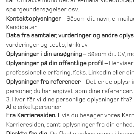
kan omfatte indholdet af e-mails, videooptagel
spørgeundersøgelser osv.
Kontaktoplysninger
– Såsom dit navn, e-maila
Kandidater
Data fra samtaler, vurderinger og andre oply
vurderinger og tests, lønkrav.
Oplysninger i din ansøgning
– Såsom dit CV, mo
Oplysninger på din offentlige profil
– Henviser 
professionelle erfaring, f.eks. LinkedIn eller
Oplysninger fra referencer
– Det er de oplysni
personer, du har angivet som dine referencer.
3. Hvor får vi dine personlige oplysninger fra?
Alle enkeltpersoner
Fra Karrieresiden.
Hvis du besøger vores Karri
Karrieresiden, samt oplysninger fra din enhed.
Direkte fra dig.
De fleste oplysninger, vi behand