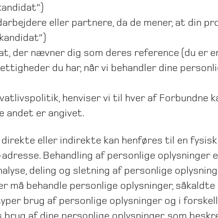
kandidat”)
rbejdere eller partnere, da de mener, at din pro
 kandidat”)
at, der nævner dig som deres reference (du er en
 rettigheder du har, når vi behandler dine person
vatlivspolitik, henviser vi til hver af Forbundn
 andet er angivet.
r direkte eller indirekte kan henføres til en fys
-adresse. Behandling af personlige oplysninger 
alyse, deling og sletning af personlige oplysning
er må behandle personlige oplysninger, såkaldte
yper brug af personlige oplysninger og i forskell
 brug af dine personlige oplysninger, som beskrev